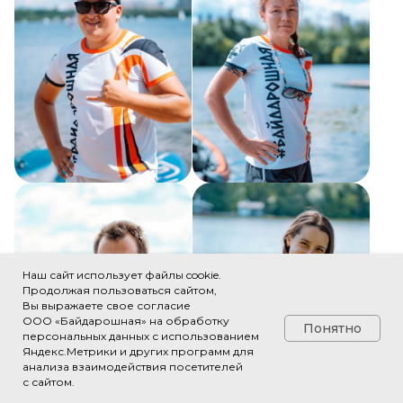
команда опытных водных
туристов.
Мы даём людям, мало знакомым с
водным туризмом, необычные
эмоции, проводя трёхчасовые
сплавы на байдарках. Мы делаем
так, чтобы вам понравился
водный туризм также, как он
нравится нам.
Познакомиться со всей командой
Наш сайт использует файлы cookie.
Продолжая пользоваться сайтом,
Вы выражаете свое согласие
ООО «Байдарошная» на обработку
Понятно
персональных данных с использованием
Отзывы о нас на разных
Яндекс.Метрики и других программ для
анализа взаимодействия посетителей
независимых площадках
с сайтом.