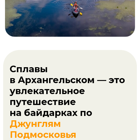
Сплавы
в Архангельском — это
увлекательное
путешествие
на байдарках по
Джунглям
Подмосковья
Маршруты на байдарках в
Архангельском
подходят тем, кто