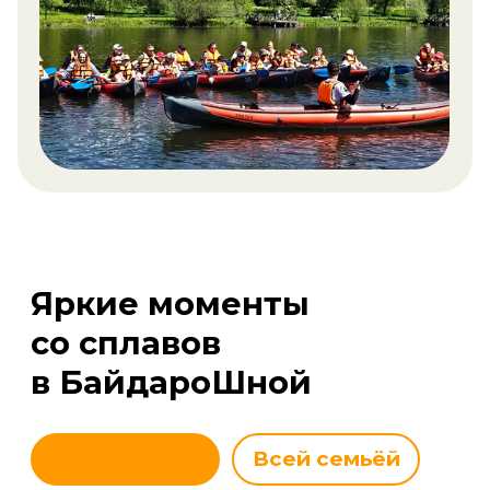
в БайдароШной
Лучшее
Всей семьёй
Игры на воде
Корпоратив на природе
Любуемся
Пикник
Романтика
Эмоции