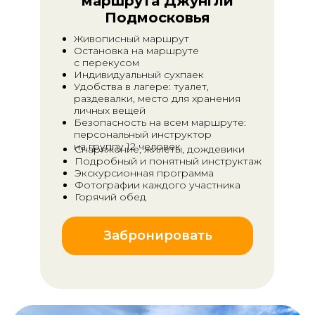
маршрута
Джунгли
Подмосковья
Живописный маршрут
Остановка на маршруте
с перекусом
Индивидуальный сухпаек
Удобства в лагере: туалет,
раздевалки, место для хранения
личных вещей
Безопасность на всем маршруте:
персональный инструктор
на группу 12 человек
Снаряжение, жилеты, дождевики
Подробный и понятный инструктаж
Экскурсионная программа
Фотографии каждого участника
Горячий обед
Забронировать