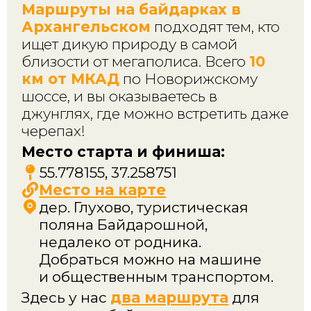
ищет дикую природу в самой
близости от мегаполиса. Всего
10
км от МКАД
по Новорижскому
шоссе, и вы оказываетесь в
джунглях, где можно встретить даже
черепах!
Место старта и финиша:
55.778155, 37.258751
Место на карте
дер. Глухово, туристическая
поляна Байдарошной,
недалеко от родника.
Добраться можно на машине
и общественным транспортом.
Здесь у нас
два маршрута
для
сплавов на байдарках, где наш
инструктор сопровождает вас.