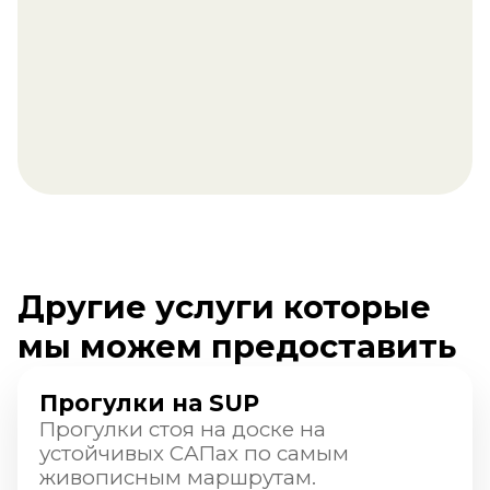
Подробнее →
Тимбилдинги
Организуем корпоратив или
тимбилдинг на свежем воздухе с
активным отдыхом в красивейших
местах Москвы и Подмосковья.
Подробнее →
Дни рождения в БайдароШной
Проведем незабываемые праздники
по уникальным маршрутам в Москве
и Московской области на байдарках,
рафтах и САПах.