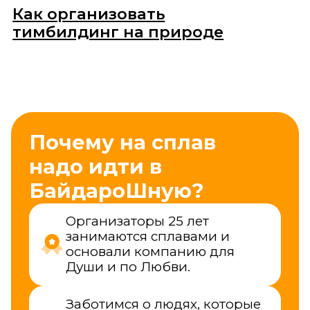
Заботимся о людях, которые
впервые возьмут весло и
сядут в лодку — всему
научим и поможем пройти
маршрут.
Умеем с любыми
коллективами: бухгалтеры,
айтишники, строители — и
все в восторге!
Читать отзывы