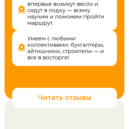
Другие услуги которые
мы можем предоставить
Прогулки на SUP
Прогулки стоя на доске на
устойчивых САПах по самым
живописным маршрутам.