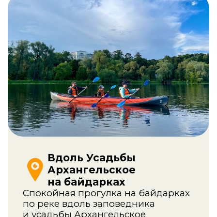
Вдоль Усадьбы
Архангельское
на байдарках
Спокойная прогулка на байдарках
по реке вдоль заповедника
и усадьбы Архангельское
и обратно. Нет катеров и моторных
лодок — только природа,
кувшинки, бобры, цапли и чистая
вода. Сопровождение инструктора,
фотосет и чаепитие.
Карта маршрута
2 часа