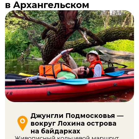
Джунгли Подмосковья —
вокруг Лохина острова
на байдарках
Живописный кольцевой маршрут
вокруг заповедного острова
в составе сборной группы вместе
с опытным инструктором.
Удивительные 4 часа, включая
инструктаж и остановку на острове
для перекуса. Приключение