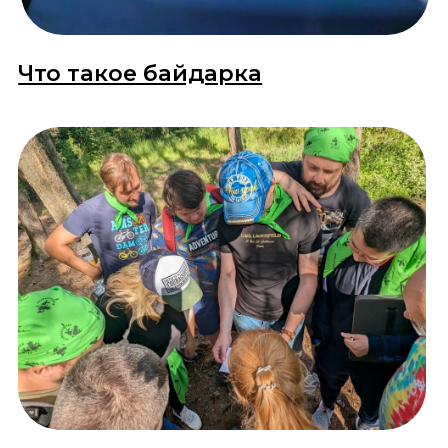
Почему на сплав
надо идти в
БайдароШную?
Организаторы 25 лет
занимаются сплавами и
основали компанию для
Души и по Любви.